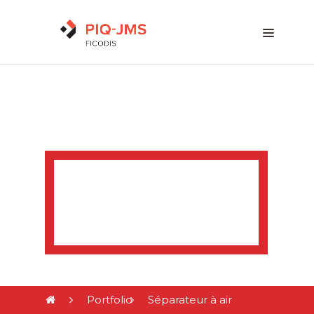
SÉPARATEUR
À AIR
Portfolio
Séparateur à air