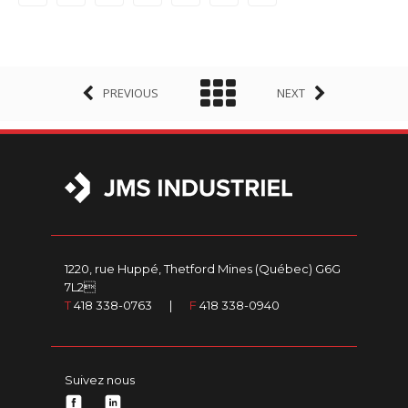
PREVIOUS
NEXT
1220, rue Huppé, Thetford Mines (Québec) G6G
7L2
T
418 338-0763
|
F
418 338-0940
Suivez nous