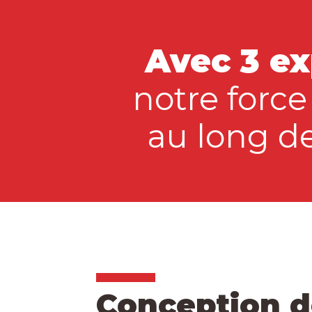
Avec 3 ex
notre forc
au long de
Conception d