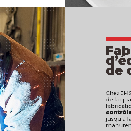
Fab
d’é
de 
Chez JMS
de la qua
fabricati
contrôl
jusqu’à l
manutenti