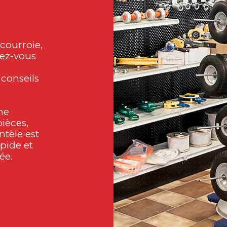
courroie,
hez-vous
conseils
ne
ièces,
ntèle est
pide et
ée.