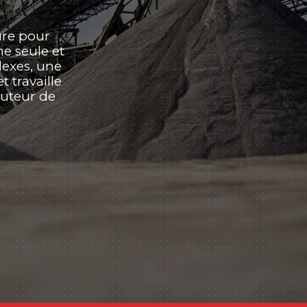
ure pour
e seule et
lexes, une
 travaille
auteur de