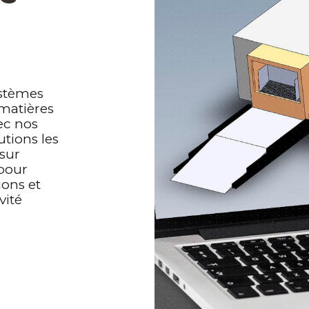
ystèmes
matières
ec nos
utions les
sur
pour
ions et
vité