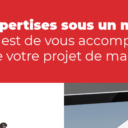
pertises sous un 
e est de vous accom
 votre projet de m
e