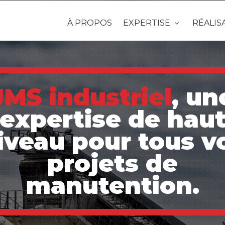
À PROPOS
EXPERTISE
RÉALIS
JMS industriel
, un
expertise de hau
iveau pour tous v
projets de
manutention.