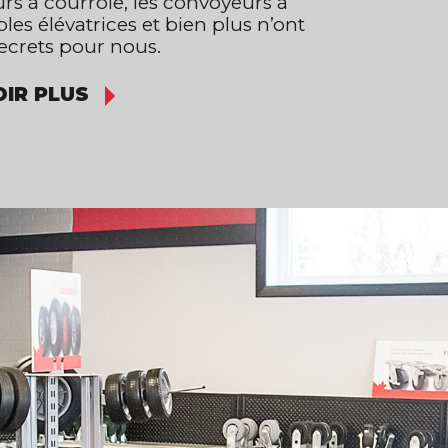
s à courroie, les convoyeurs à
ables élévatrices et bien plus n’ont
ecrets pour nous.
OIR PLUS