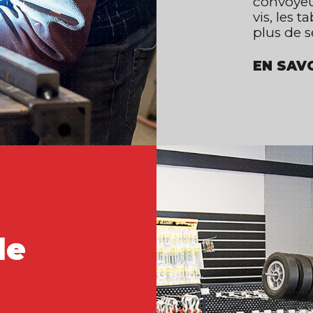
convoyeur
vis, les t
plus de s
EN SAV
de