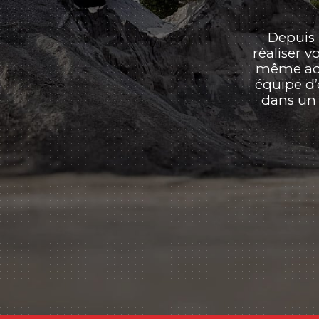
Depuis 
réaliser 
même adre
équipe d’
dans un 