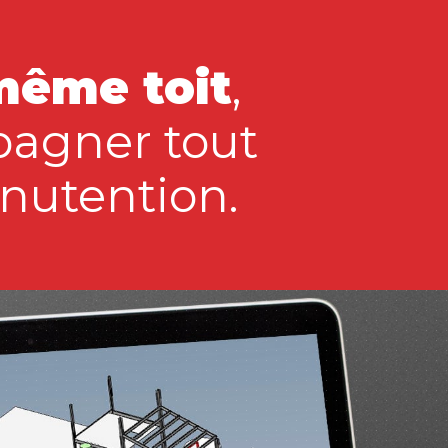
même toit
,
pagner tout
anutention.