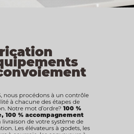
rication
quipements
convoiement
, nous procédons à un contrôle
lité à chacune des étapes de
on. Notre mot d’ordre?
100 %
e, 100 % accompagnement
a livraison de votre système de
on. Les élévateurs à godets, les